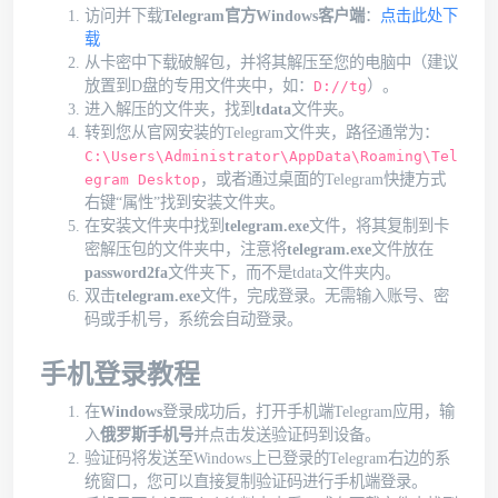
访问并下载
Telegram官方Windows客户端
：
点击此处下
载
从卡密中下载破解包，并将其解压至您的电脑中（建议
放置到D盘的专用文件夹中，如：
）。
D://tg
进入解压的文件夹，找到
tdata
文件夹。
转到您从官网安装的Telegram文件夹，路径通常为：
C:\Users\Administrator\AppData\Roaming\Tel
，或者通过桌面的Telegram快捷方式
egram Desktop
右键“属性”找到安装文件夹。
在安装文件夹中找到
telegram.exe
文件，将其复制到卡
密解压包的文件夹中，注意将
telegram.exe
文件放在
password2fa
文件夹下，而不是tdata文件夹内。
双击
telegram.exe
文件，完成登录。无需输入账号、密
码或手机号，系统会自动登录。
手机登录教程
在
Windows
登录成功后，打开手机端Telegram应用，输
入
俄罗斯手机号
并点击发送验证码到设备。
验证码将发送至Windows上已登录的Telegram右边的系
统窗口，您可以直接复制验证码进行手机端登录。